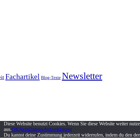
Newsletter
Fachartikel
it
Blog-Texte
Diese Website benutzt Cookies. Wenn Sie diese Website weiter nutz
aus.
OK
Nein
Datenschutzerklärung
Du kannst deine Zustimmung jederzeit widerrufen, indem du den de