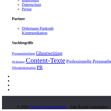
Impressum
Datenschutz
Presse
Partner
Döhrmann Pankrath
Kommunikation
Suchbegriffe
Ghostwriting
Pressemitteilung
Content-Texte
Professionelle Pressearbe
PR-Beratung
PR
Öffentlichkeitsarbeit
© 2026
Ulrich Kommunikation
. - Alle Rechte vorbehalten.