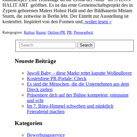
HALIT ART geöffnet. Es ist das erste Gemeinschaftsprojekt des in
Zypern geborenen Malers Hulusi Halit und der Bildhauerin Miriam
Sturm, die zeitweise in Berlin lebt. Der Eintritt zur Ausstellung ist
kostenfrei. Inspiriert von den Formen und
weiter lesen »
Kategogien:
Kultur
,
Kunst
,
Online-PR
,
PR
,
Pressearbeit
Search
Neueste Beiträge
Jawoll Baby – diese Marke rettet kaputte Wollpullover
Kostenfreie PR-Portale: Check
Es sind die Menschen, die die Unternehmen aus dem
Dreck ziehen
Präsentiere dich auf der Bühne kompetent, entspannt
und echt
Im 7. Büro-Himmel schweben und pünktlich
Feierabend machen
Kategorien
Bewerbungsservice