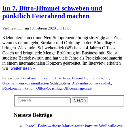
Im 7. Büro-Himmel schweben und
pünktlich Feierabend machen
Veröffentlicht am 18. Februar 2020 um 15:08
Kleinunternehmer und Neu-Solopreneure bringt sie zügig ans Ziel,
wenn es darum geht, Struktur und Ordnung in den Büroalltag zu
bringen. Alexandra Schwekendiek (45) ist seit 4 Jahren Office-
Coach und bringt jede Menge Erfahrung im Business mit: Sie ist
studierte Betriebswirtin und hat viele Jahre als Projektkoordinatorin
in einem internationalen Konzern gearbeitet. Im Interview erhalten
wir
weiter lesen »
Kategorien:
Bürokommunikation
,
Coaching
,
Eigen-PR
,
Interview
,
PR
,
Unternehmenskommunikation
Schlagwörter:
Alexandra Schwekendiek
,
Bürokommunikation
,
Office-Coaching
,
Officemanagement
Search
Neueste Beiträge
Jawoll Baby – diese Marke rettet kaputte Wollpullover