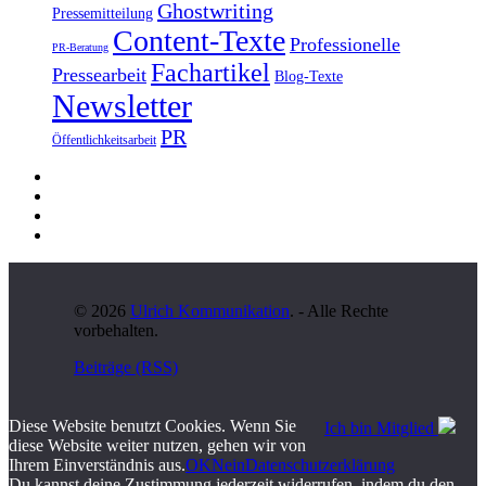
Ghostwriting
Pressemitteilung
Content-Texte
Professionelle
PR-Beratung
Fachartikel
Pressearbeit
Blog-Texte
Newsletter
PR
Öffentlichkeitsarbeit
© 2026
Ulrich Kommunikation
. - Alle Rechte
vorbehalten.
Beiträge (RSS)
Diese Website benutzt Cookies. Wenn Sie
Ich bin Mitglied
diese Website weiter nutzen, gehen wir von
Ihrem Einverständnis aus.
OK
Nein
Datenschutzerklärung
Du kannst deine Zustimmung jederzeit widerrufen, indem du den